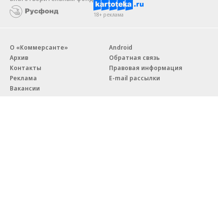
18+ реклама
О «Коммерсанте»
Android
Архив
Обратная связь
Контакты
Правовая информация
Реклама
E-mail рассылки
Вакансии
18+
© АО «Коммерсантъ». 127006, Москва, Оружейный переулок д. 41,
тел. +7 (495) 797-69-70.
Сетевое издание «Коммерсантъ» (доменное имя сайта:
kommersant.ru) зарегистрировано Федеральной службой
по надзору в сфере связи, информационных технологий и массовых
коммуникаций (Роскомнадзор), регистрационный номер и дата
принятия решения о регистрации: серия
Эл № ФС77-76922
от 11 октября 2019 г.