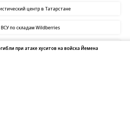
гистический центр в Татарстане
СУ по складам Wildberries
таки на склады Wildberries
погибли при атаке хуситов на войска Йемена