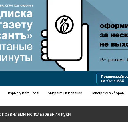
Реклама в «Ъ» www.kommersant.ru/ad
Взрыв у Balzi Rossi
Мигранты в Испании
Навстречу выборам
с
правилами использования куки