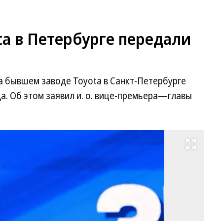
a в Петербурге передали
а бывшем заводе Toyota в Санкт-Петербурге
да. Об этом заявил и. о. вице-премьера—главы
Развернуть на весь экран
Де
Ма
Фо
И
Бу
Ко