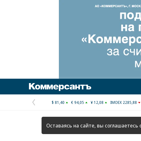
Коммерсантъ
$ 81,40
€ 94,05
¥ 12,08
IMOEX 2285,88
Предыдущая
страница
Оставаясь на сайте, вы соглашаетесь 