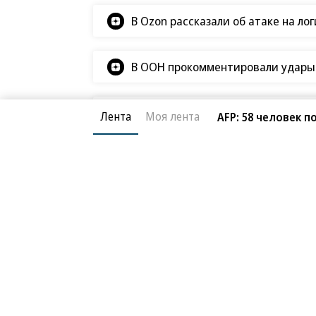
В Ozon рассказали об атаке на ло
В ООН прокомментировали удары В
Татьяна Ким прокомментировала а
Лента
Моя лента
AFP: 58 человек 