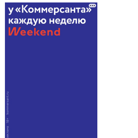
нис
нтуров
то:
рина
жор,
ммерсантъ