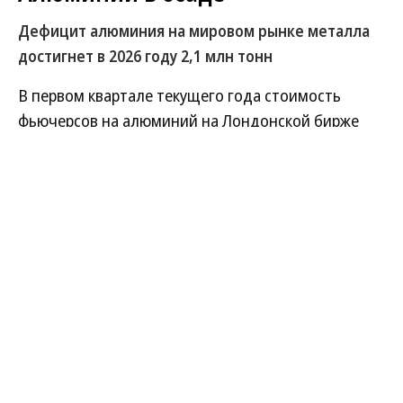
Дефицит алюминия на мировом рынке металла
достигнет в 2026 году 2,1 млн тонн
В первом квартале текущего года стоимость
фьючерсов на алюминий на Лондонской бирже
металлов (LME) впервые с 2022 года превысила
$3,4 тыс. за тонну, а на пике роста в апреле 2026
года достигла $3,67 тыс. за тонну. На этом фоне
аналитики JP Morgan прогнозируют дальнейший
рост до $4 тыс. за тонну в ближайшие месяцы.
Развернуть на