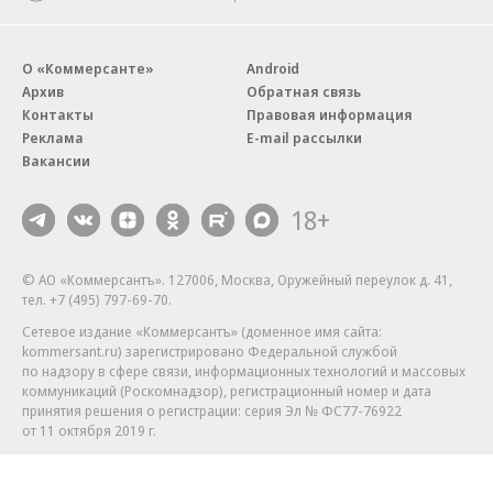
О «Коммерсанте»
Android
Архив
Обратная связь
Контакты
Правовая информация
Реклама
E-mail рассылки
Вакансии
18+
© АО «Коммерсантъ». 127006, Москва, Оружейный переулок д. 41,
тел. +7 (495) 797-69-70.
Сетевое издание «Коммерсантъ» (доменное имя сайта:
kommersant.ru) зарегистрировано Федеральной службой
по надзору в сфере связи, информационных технологий и массовых
коммуникаций (Роскомнадзор), регистрационный номер и дата
принятия решения о регистрации: серия
Эл № ФС77-76922
от 11 октября 2019 г.
Партнерские проекты/материалы, новости компаний, материалы
с пометкой «Промо» и «Официальное сообщение» опубликованы