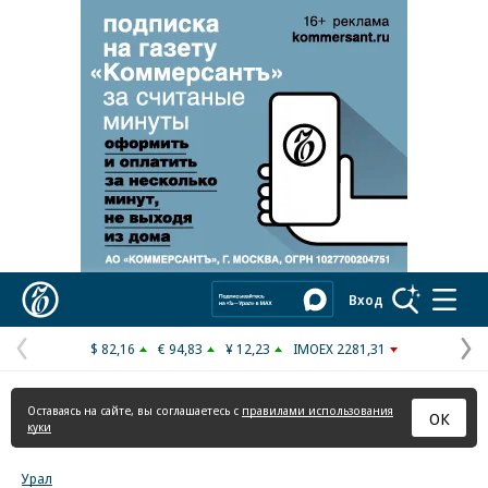
Реклама в «Ъ» www.kommersant.ru/ad
Коммерсантъ
Вход
$ 82,16
€ 94,83
¥ 12,23
IMOEX 2281,31
Предыдущая
С
страница
с
Оставаясь на сайте, вы соглашаетесь с
правилами использования
ОК
куки
Урал