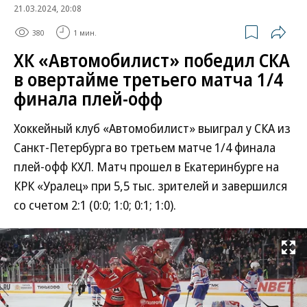
21.03.2024, 20:08
380
1 мин.
ХК «Автомобилист» победил СКА
в овертайме третьего матча 1/4
финала плей-офф
Хоккейный клуб «Автомобилист» выиграл у СКА из
Санкт-Петербурга во третьем матче 1/4 финала
плей-офф КХЛ. Матч прошел в Екатеринбурге на
КРК «Уралец» при 5,5 тыс. зрителей и завершился
со счетом 2:1 (0:0; 1:0; 0:1; 1:0).
Развернуть на