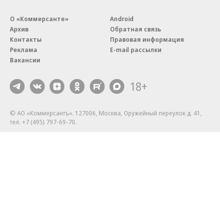
О «Коммерсанте»
Android
Архив
Обратная связь
Контакты
Правовая информация
Реклама
E-mail рассылки
Вакансии
18+
© АО «Коммерсантъ». 127006, Москва, Оружейный переулок д. 41,
тел. +7 (495) 797-69-70.
Сетевое издание «Коммерсантъ» (доменное имя сайта:
kommersant.ru) зарегистрировано Федеральной службой
по надзору в сфере связи, информационных технологий и массовых
коммуникаций (Роскомнадзор), регистрационный номер и дата
принятия решения о регистрации: серия
Эл № ФС77-76922
от 11 октября 2019 г.
Партнерские проекты/материалы, новости компаний, материалы
с пометкой «Промо» и «Официальное сообщение» опубликованы
на коммерческой основе.