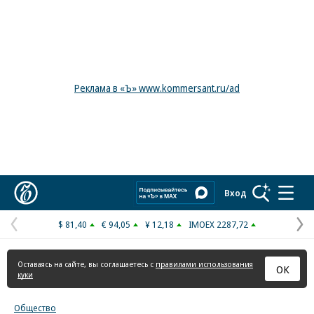
Реклама в «Ъ» www.kommersant.ru/ad
Коммерсантъ
Вход
$ 81,40
€ 94,05
¥ 12,18
IMOEX 2287,72
Предыдущая
С
страница
с
Оставаясь на сайте, вы соглашаетесь с
правилами использования
ОК
куки
Общество