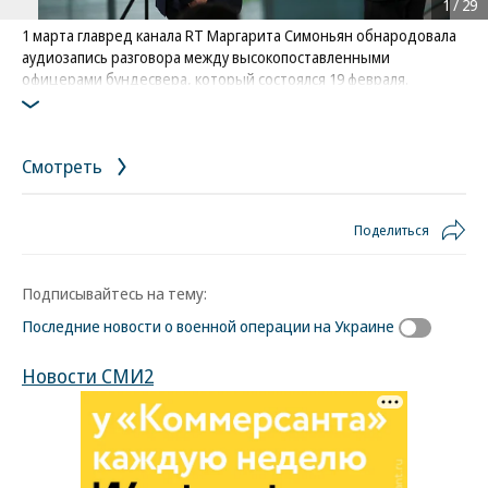
1
/
29
1 марта главред канала RT Маргарита Симоньян обнародовала
аудиозапись разговора между высокопоставленными
офицерами бундесвера, который состоялся 19 февраля.
Военные обсуждали возможное использование дальнобойных
ракет Taurus для атак на Крымский мост. Министр обороны ФРГ
Борис Писториус назвал утечку «информационной войной»
Смотреть
России против Германии
На фото: Борис Писториус (слева) с канцлером ФРГ Олафом
Шольцем
Поделиться
Фото: Annegret Hilse / Reuters
Подписывайтесь на тему:
Последние новости о военной операции на Украине
Новости СМИ2