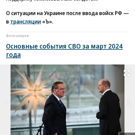
О ситуации на Украине после ввода войск РФ —
в
трансляции
«Ъ».
Фотогалерея
Основные события СВО за март 2024
года
Развернуть на