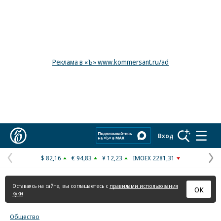
Реклама в «Ъ» www.kommersant.ru/ad
Коммерсантъ
Вход
$ 82,16
€ 94,83
¥ 12,23
IMOEX 2281,31
Предыдущая
С
страница
с
Оставаясь на сайте, вы соглашаетесь с
правилами использования
ОК
куки
Общество