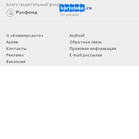
Благотворительный фонд
18+ реклама
О «Коммерсанте»
Android
Архив
Обратная связь
Контакты
Правовая информация
Реклама
E-mail рассылки
Вакансии
18+
© АО «Коммерсантъ». 127006, Москва, Оружейный переулок д. 41,
тел. +7 (495) 797-69-70.
Сетевое издание «Коммерсантъ» (доменное имя сайта:
kommersant.ru) зарегистрировано Федеральной службой
по надзору в сфере связи, информационных технологий и массовых
коммуникаций (Роскомнадзор), регистрационный номер и дата
принятия решения о регистрации: серия
Эл № ФС77-76922
от 11 октября 2019 г.