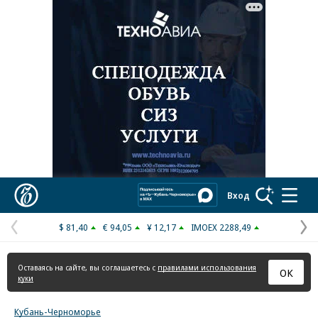
Реклама в «Ъ» www.kommersant.ru/ad
Коммерсантъ
Вход
$ 81,40
€ 94,05
¥ 12,17
IMOEX 2288,49
Предыдущая
С
страница
с
Оставаясь на сайте, вы соглашаетесь с
правилами использования
ОК
куки
Кубань-Черноморье