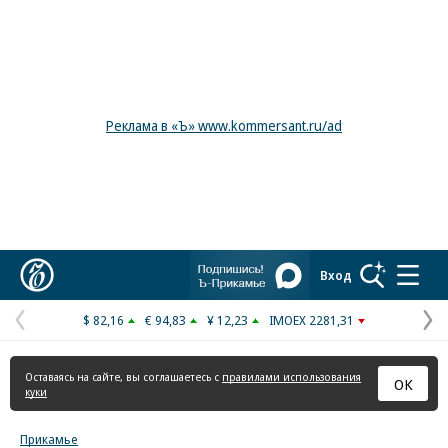
Реклама в «Ъ» www.kommersant.ru/ad
Коммерсантъ
Вход
$ 82,16
€ 94,83
¥ 12,23
IMOEX 2281,31
Предыдущая
С
страница
с
Оставаясь на сайте, вы соглашаетесь с
правилами использования
ОК
куки
Прикамье