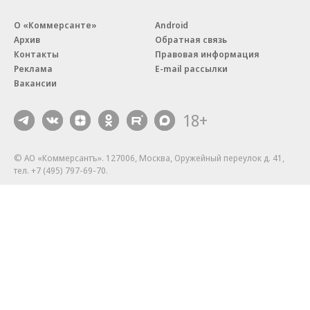
О «Коммерсанте»
Android
Архив
Обратная связь
Контакты
Правовая информация
Реклама
E-mail рассылки
Вакансии
18+
© АО «Коммерсантъ». 127006, Москва, Оружейный переулок д. 41,
тел. +7 (495) 797-69-70.
Сетевое издание «Коммерсантъ» (доменное имя сайта:
kommersant.ru) зарегистрировано Федеральной службой
по надзору в сфере связи, информационных технологий и массовых
коммуникаций (Роскомнадзор), регистрационный номер и дата
принятия решения о регистрации: серия
Эл № ФС77-76922
от 11 октября 2019 г.
Партнерские проекты/материалы, новости компаний, материалы
с пометкой «Промо» и «Официальное сообщение» опубликованы
на коммерческой основе.