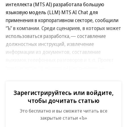
интеллекта (MTS AI) разработала большую
языковую модель (LLM) MTS AI Chat для
применения в корпоративном секторе, сообщили
“Ъ” в компании. Среди сценариев, в которых может
использоваться разработка,— составление
должностных инструкций, извлечение
информации из документов, составление
выжимок телефонных разговоров и т. п. Проект
предлагается по модели развертывания на
оборудовании заказчика (on-premises). О выходе
технологии в публичный доступ «MTS AI сообщит
дополнительно».
Зарегистрируйтесь или войдите,
чтобы дочитать статью
В июле 2023 года МТС искала на hh.ru
Это бесплатно и вы сможете читать все
сотрудников на позицию исследователя данных
закрытые статьи «Ъ»
для «обучения моделей МТС-ruGPT и МТС-