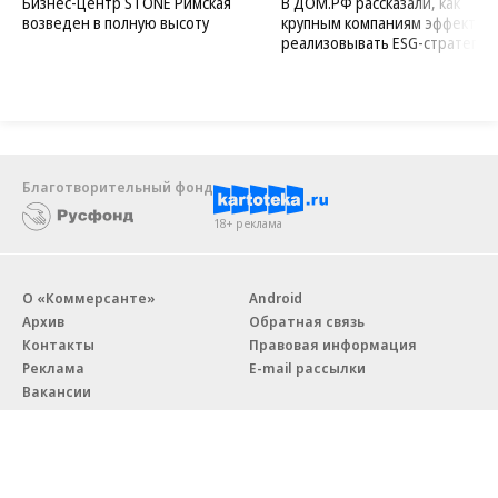
Бизнес-центр STONE Римская
В ДОМ.РФ рассказали, как
возведен в полную высоту
крупным компаниям эффектив
реализовывать ESG-стратегию
Благотворительный фонд
18+ реклама
О «Коммерсанте»
Android
Архив
Обратная связь
Контакты
Правовая информация
Реклама
E-mail рассылки
Вакансии
18+