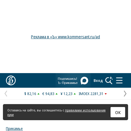
Реклама в «Ъ» www.kommersant.ru/ad
Коммерсантъ
Вход
$ 82,16
€ 94,83
¥ 12,23
IMOEX 2281,31
Предыдущая
С
страница
с
Оставаясь на сайте, вы соглашаетесь с
правилами использования
ОК
куки
Прикамье