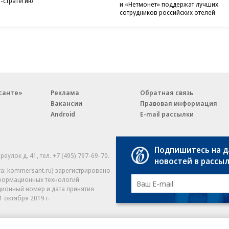
-стратегию
и «Нетмонет» поддержат лучших
сотрудников российских отелей
санте»
Реклама
Обратная связь
Вакансии
Правовая информация
Android
E-mail рассылки
Подпишитесь на 
реулок д. 41,
тел. +7 (495) 797-69-70.
Партнерские проекты/матери
новостей в рассы
«Промо» и «Официальное со
а: kommersant.ru) зарегистрировано
нформационных технологий
На kommersant.ru применяют
ционный номер и дата принятия
1 октября 2019 г.