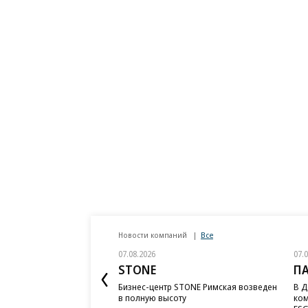
Новости компаний
Все
07.08.2026
07.
STONE
П
Бизнес-центр STONE Римская возведен
В Д
в полную высоту
ком