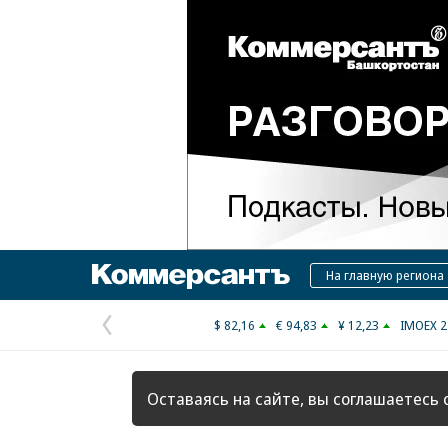
Коммерсантъ
На главную региона
$ 82,16
€ 94,83
¥ 12,23
IMOEX 2
Предыдущая
страница
Оставаясь на сайте, вы соглашаетесь 