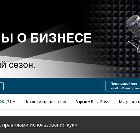
Реклама в «Ъ» www.kommersant.ru/ad
281,31
Что посмотреть в кино
Взрыв у Balzi Rossi
Мигранты в
с
правилами использования куки