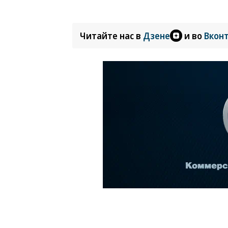
Читайте нас в
Дзене
и во
Вкон