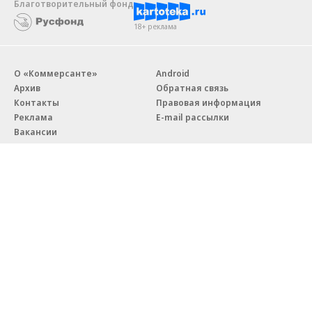
Благотворительный фонд
18+ реклама
О «Коммерсанте»
Android
Архив
Обратная связь
Контакты
Правовая информация
Реклама
E-mail рассылки
Вакансии
18+
© АО «Коммерсантъ». 127006, Москва, Оружейный переулок д. 41,
тел. +7 (495) 797-69-70.
Сетевое издание «Коммерсантъ» (доменное имя сайта:
kommersant.ru) зарегистрировано Федеральной службой
по надзору в сфере связи, информационных технологий и массовых
коммуникаций (Роскомнадзор), регистрационный номер и дата
принятия решения о регистрации: серия
Эл № ФС77-76922
от 11 октября 2019 г.