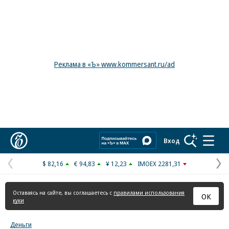
Реклама в «Ъ» www.kommersant.ru/ad
Коммерсантъ
Вход
$ 82,16
€ 94,83
¥ 12,23
IMOEX 2281,31
Предыдущая
С
страница
с
Оставаясь на сайте, вы соглашаетесь с
правилами использования
ОК
куки
Деньги