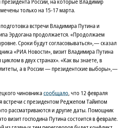
ы президента России, на которые Владимир
мечены только на 15-17 марта.
 подготовка встречи Владимира Путина и
йипа Эрдогана продолжается. «Продолжаем
уровне. Сроки будут согласовываться»,— сказал
дника «РИА Новости», визит Владимира Путина
циклом в двух странах». «Как вы знаете, в
литеты, а в России — президентские выборы»,—
рецкого чиновника
сообщало
, что 12 февраля
я встречи с президентом Реджепом Тайипом
что рассматриваются и другие даты. Помощник
то визит господина Путина состоится в феврале.
й из главных тем переговоров будет конфликт