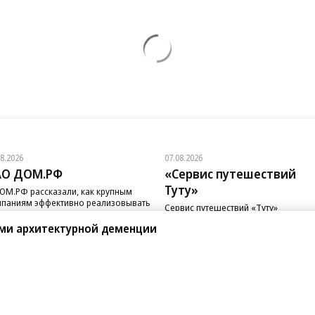
08.2026
07.08.2026
АО ДОМ.РФ
«Сервис путешествий
Туту»
ОМ.РФ рассказали, как крупным
паниям эффективно реализовывать
Сервис путешествий «Туту»
-стратегию
и «Нетмонет» поддержат лучших
ами архитектурной деменции
сотрудников российских отелей
санте»
Реклама
Обратная связь