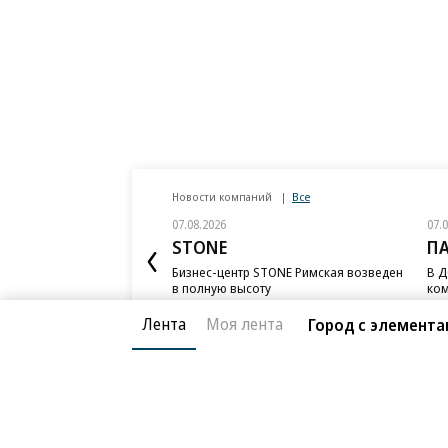
Новости компаний
Все
07.08.2026
07.
STONE
П
Бизнес-центр STONE Римская возведен
В Д
в полную высоту
ком
ESG
Лента
Моя лента
Город с элемент
Благотворительный фонд
О «Коммер