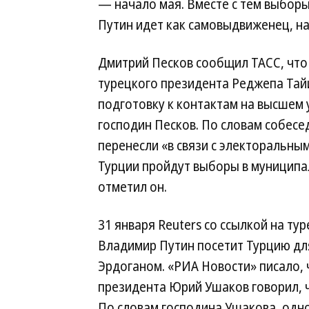
— начало мая. Вместе с тем выбор
Путин идет как самовыдвиженец, на
Дмитрий Песков сообщил ТАСС, что
турецкого президента Реджепа Та
подготовку к контактам на высшем 
господин Песков. По словам собесе
перенесли «в связи с электоральным 
Турции пройдут выборы в муниципа
отметил он.
31 января Reuters со ссылкой на ту
Владимир Путин посетит Турцию дл
Эрдоганом. «РИА Новости» писало, 
президента Юрий Ушаков говорил, ч
По словам господина Ушакова, одно