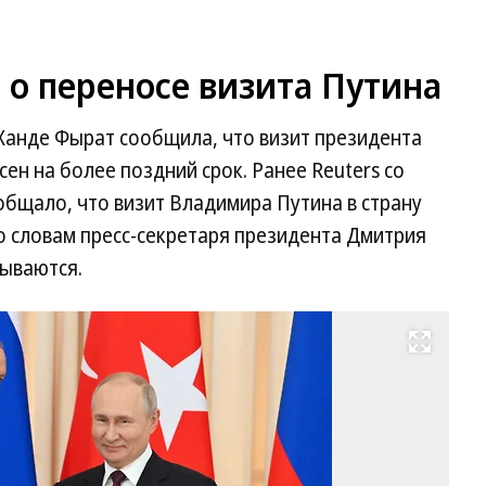
о переносе визита Путина
 Ханде Фырат сообщила, что визит президента
ен на более поздний срок. Ранее Reuters со
общало, что визит Владимира Путина в страну
о словам пресс-секретаря президента Дмитрия
вываются.
Развернуть на весь экран
Р
Та
Эр
(с
и