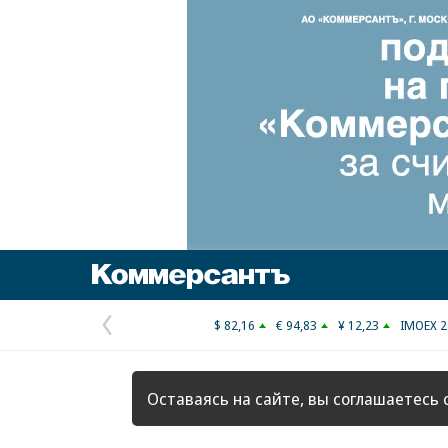
Коммерсантъ
$ 82,16
€ 94,83
¥ 12,23
IMOEX 2
Предыдущая
страница
Оставаясь на сайте, вы соглашаетесь 