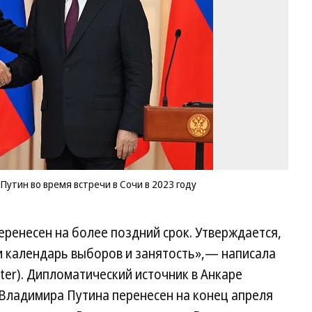
Вл
Пу
во
вр
вс
в
Со
в
20
го
Фо
Д
Аз
Путин во время встречи в Сочи в 2023 году
Ко
еренесен на более поздний срок. Утверждается,
и календарь выборов и занятость»,— написала
tter). Дипломатический источник в Анкаре
 Владимира Путина перенесен на конец апреля