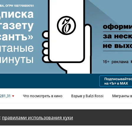
Реклама в «Ъ» www.kommersant.ru/ad
281,31
Что посмотреть в кино
Взрыв у Balzi Rossi
Мигранты в
с
правилами использования куки