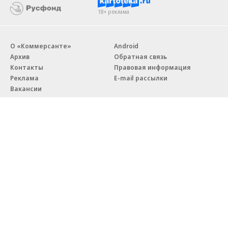
18+ реклама
О «Коммерсанте»
Android
Архив
Обратная связь
Контакты
Правовая информация
Реклама
E-mail рассылки
Вакансии
18+
© АО «Коммерсантъ». 127006, Москва, Оружейный переулок д. 41,
тел. +7 (495) 797-69-70.
Сетевое издание «Коммерсантъ» (доменное имя сайта:
kommersant.ru) зарегистрировано Федеральной службой
по надзору в сфере связи, информационных технологий и массовых
коммуникаций (Роскомнадзор), регистрационный номер и дата
принятия решения о регистрации: серия
Эл № ФС77-76922
от 11 октября 2019 г.