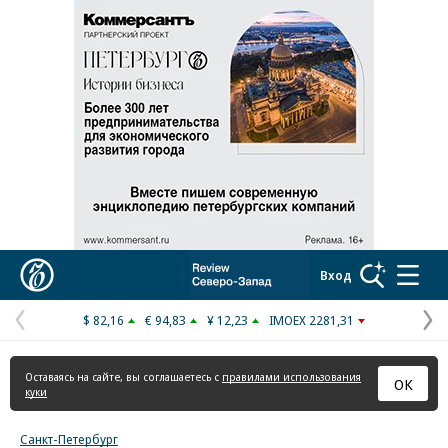
Реклама в «Ъ» www.kommersant.ru/ad
Коммерсантъ
Вход
$ 82,16
€ 94,83
¥ 12,23
IMOEX 2281,31
Предыдущая
С
страница
с
Оставаясь на сайте, вы соглашаетесь с
правилами использования
ОК
куки
Санкт-Петербург