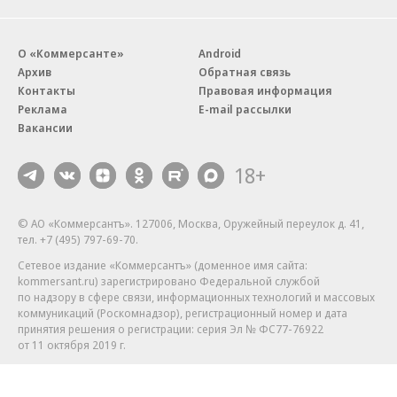
О «Коммерсанте»
Android
Архив
Обратная связь
Контакты
Правовая информация
Реклама
E-mail рассылки
Вакансии
18+
© АО «Коммерсантъ». 127006, Москва, Оружейный переулок д. 41,
тел. +7 (495) 797-69-70.
Сетевое издание «Коммерсантъ» (доменное имя сайта:
kommersant.ru) зарегистрировано Федеральной службой
по надзору в сфере связи, информационных технологий и массовых
коммуникаций (Роскомнадзор), регистрационный номер и дата
принятия решения о регистрации: серия
Эл № ФС77-76922
от 11 октября 2019 г.
Партнерские проекты/материалы, новости компаний, материалы
с пометкой «Промо» и «Официальное сообщение» опубликованы