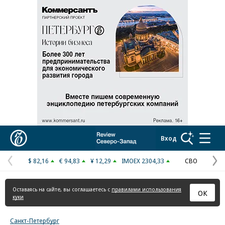
Реклама в «Ъ» www.kommersant.ru/ad
Коммерсантъ
Вход
$ 82,16
€ 94,83
¥ 12,29
IMOEX 2304,33
СВО
Предыдущая
С
страница
с
Оставаясь на сайте, вы соглашаетесь с
правилами использования
ОК
куки
Санкт-Петербург