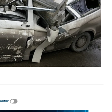
раине