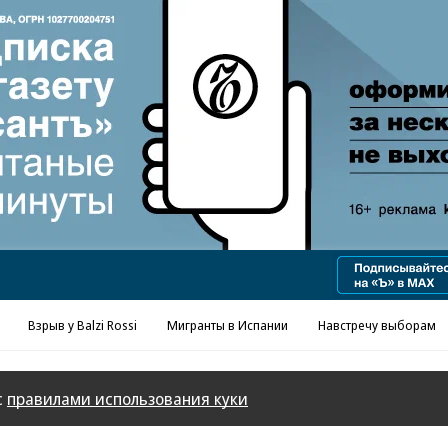
Реклама в «Ъ» www.kommersant.ru/ad
Взрыв у Balzi Rossi
Мигранты в Испании
Навстречу выборам
с
правилами использования куки