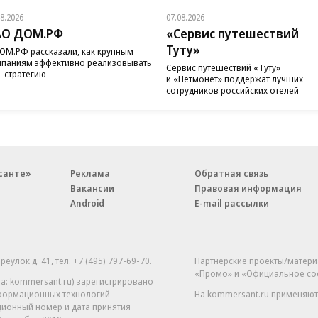
08.2026
07.08.2026
АО ДОМ.РФ
«Сервис путешествий
Туту»
ОМ.РФ рассказали, как крупным
паниям эффективно реализовывать
Сервис путешествий «Туту»
-стратегию
и «Нетмонет» поддержат лучших
сотрудников российских отелей
санте»
Реклама
Обратная связь
Вакансии
Правовая информация
Android
E-mail рассылки
реулок д. 41,
тел. +7 (495) 797-69-70.
Партнерские проекты/матери
«Промо» и «Официальное со
а: kommersant.ru) зарегистрировано
нформационных технологий
На kommersant.ru применяют
ционный номер и дата принятия