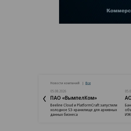
Новости компаний
Все
05.08.2026
05.
ПАО «ВымпелКом»
АО
Beeline Cloud и PlatformCraft запустили
Бан
холодное S3-хранилище для архивных
объ
данных бизнеса
ИЖС