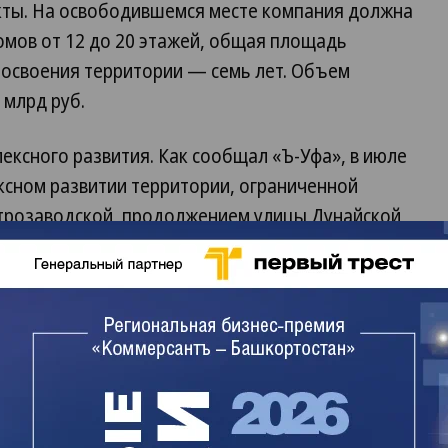
кты. На освободившемся месте компания должна
омов от 12 до 20 этажей, общая площадь
ок освоения территории — семь лет. Объем
 млрд руб.
ексного развития. Как сообщал «Ъ-Уфа», в июле
ксном развитии территории, ограниченной
трозаводской, продолжением улицы Дунайской,
ойщик — Управление комплексной застройки
есту. Площадь квартала — 25,5 га. Инвестиции
6,6 млрд руб. Цена права за заключение
 обязан подготовить и представить в мэрию
ерритории. Разрешено запланировать до 200