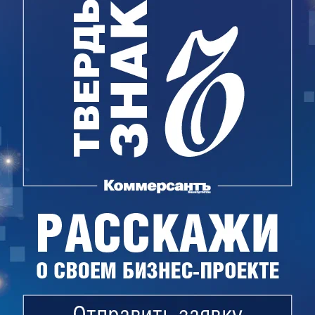
жей, разместить школы и детсады согласно
тем в течение месяца компания должна
сноса. В квартале предстоит снести 21
тажных, а также более 70 нежилых строений и
ров о комплексном развитии территории общей
льным потенциалом более 1,5 млн кв. м. По двум
9 га с градостроительным потенциалом 150 тыс.
е находятся еще 12 территорий площадью 250 га,
кв. м жилья.
овано в ноябре 2021 года. Учредителями
механизации ОАО "Крупнопанельное
пнопанельное домостроение"». В 2022 году