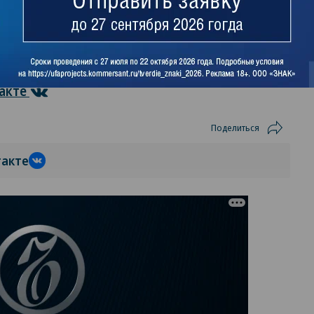
акте
Поделиться
такте