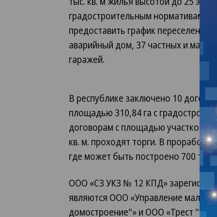
тыс. кв. м жилья высотой до 25 эта
градостроительным нормативам. За
предоставить график переселения и 
аварийный дом, 37 частных и малоэ
гаражей.
В республике заключено 10 догово
площадью 310,84 га с градостроите
договорам с площадью участков 11,
кв. м. проходят торги. В проработк
где может быть построено 700 тыс. 
ООО «СЗ УКЗ № 12 КПД» зарегистрир
являются ООО «Управление малой 
домостроение"» и ООО «Трест "Кру