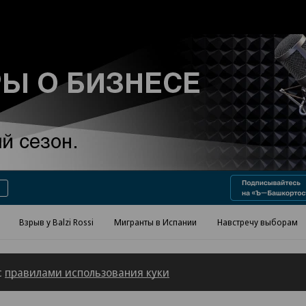
Реклама в «Ъ» www.kommersant.ru/ad
Взрыв у Balzi Rossi
Мигранты в Испании
Навстречу выборам
с
правилами использования куки