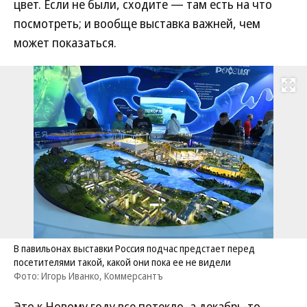
цвет. Если не были, сходите — там есть на что
посмотреть; и вообще выставка важней, чем
может показаться.
Развернуть на
В павильонах выставки Россия подчас предстает перед
посетителями такой, какой они пока ее не видели
Фото: Игорь Иванко, Коммерсантъ
Это к Новому году все потекло, а декабрь-то