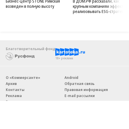
Бизнес-центр STONE Римская
В ДОМ.РФ рассказали, как
возведен в полную высоту
крупным компаниям эффектив
реализовывать ESG-стратегию
Благотворительный фонд
18+ реклама
О «Коммерсанте»
Android
Архив
Обратная связь
Контакты
Правовая информация
Реклама
E-mail рассылки
Вакансии
18+