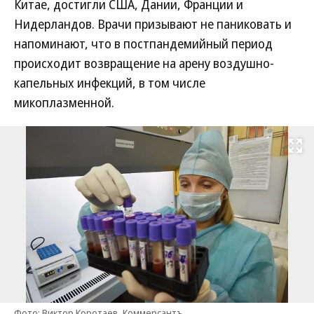
Китае, достигли США, Дании, Франции и
Нидерландов. Врачи призывают не паниковать и
напоминают, что в постпандемийный период
происходит возвращение на арену воздушно-
капельных инфекций, в том числе
микоплазменной.
Развернуть на
Фото: Виктор Коротаев, Коммерсантъ