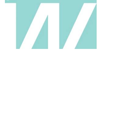
ан
допьянов,
ммерсантъ