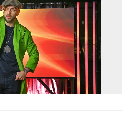
Ив
Во
Ко