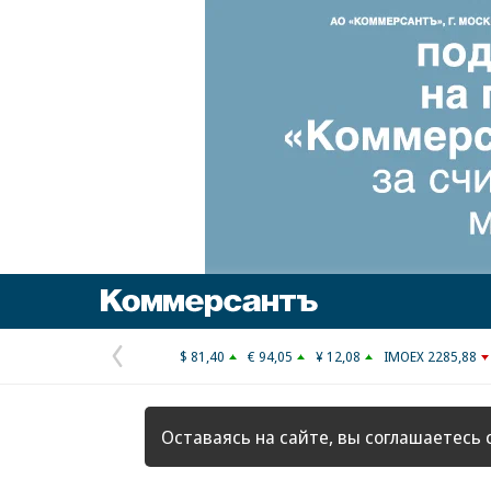
Коммерсантъ
$ 81,40
€ 94,05
¥ 12,08
IMOEX 2285,88
Предыдущая
страница
Оставаясь на сайте, вы соглашаетесь 