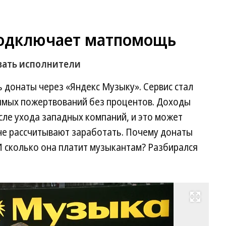
подключает матпомощь
вать исполнители
ь донаты через «Яндекс Музыку». Сервис стал
ямых пожертвований без процентов. Доходы
сле ухода западных компаний, и это может
 не рассчитывают заработать. Почему донаты
 сколько она платит музыкантам? Разбирался
Развернуть на весь экран
Фо