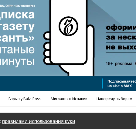
Реклама в «Ъ» www.kommersant.ru/ad
Взрыв у Balzi Rossi
Мигранты в Испании
Навстречу выборам
с
правилами использования куки