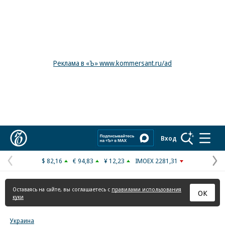
Реклама в «Ъ» www.kommersant.ru/ad
Коммерсантъ
Вход
$ 82,16
€ 94,83
¥ 12,23
IMOEX 2281,31
Предыдущая
С
страница
с
Оставаясь на сайте, вы соглашаетесь с
правилами использования
ОК
куки
Украина