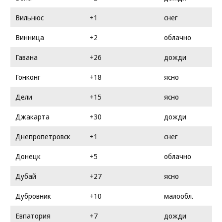
Вильнюс
+1
снег
Винница
+2
облачно
Гавана
+26
дожди
Гонконг
+18
ясно
Дели
+15
ясно
Джакарта
+30
дожди
Днепропетровск
+1
снег
Донецк
+5
облачно
Дубай
+27
ясно
Дубровник
+10
малообл.
Евпатория
+7
дожди