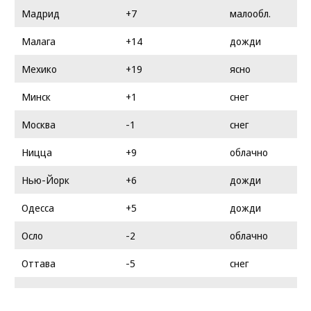
Мадрид
+7
малообл.
Малага
+14
дожди
Мехико
+19
ясно
Минск
+1
снег
Москва
-1
снег
Ницца
+9
облачно
Нью-Йорк
+6
дожди
Одесса
+5
дожди
Осло
-2
облачно
Оттава
-5
снег
Париж
+10
дожди