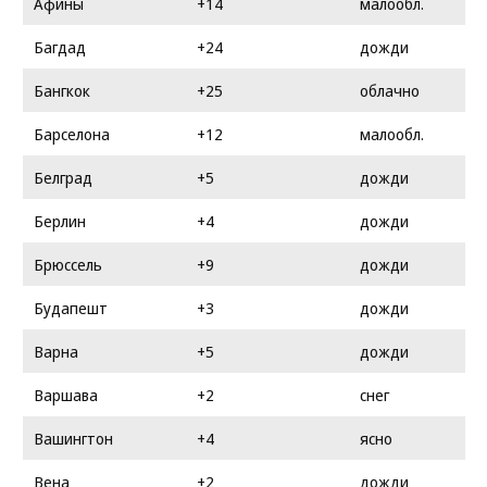
Афины
+14
малообл.
Багдад
+24
дожди
Бангкок
+25
облачно
Барселона
+12
малообл.
Белград
+5
дожди
Берлин
+4
дожди
Брюссель
+9
дожди
Будапешт
+3
дожди
Варна
+5
дожди
Варшава
+2
снег
Вашингтон
+4
ясно
Вена
+2
дожди