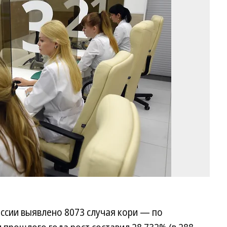
Фо
Ан
Жд
Ко
оссии выявлено 8073 случая кори — по