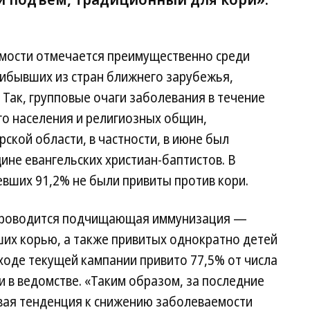
емости отмечается преимущественно среди
рибывших из стран ближнего зарубежья,
 Так, групповые очаги заболевания в течение
го населения и религиозных общин,
ской области, в частности, в июне был
ине евангельских христиан-баптистов. В
вших 91,2% не были привиты против кори.
а проводится подчищающая иммунизация —
ших корью, а также привитых однократно детей
 ходе текущей кампании привито 77,5% от числа
 в ведомстве. «Таким образом, за последние
вая тенденция к снижению заболеваемости