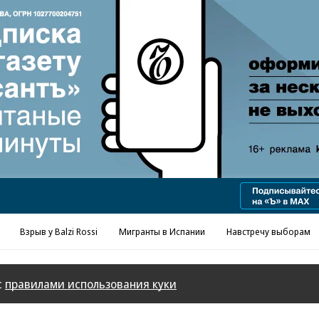
Реклама в «Ъ» www.kommersant.ru/ad
Взрыв у Balzi Rossi
Мигранты в Испании
Навстречу выборам
с
правилами использования куки