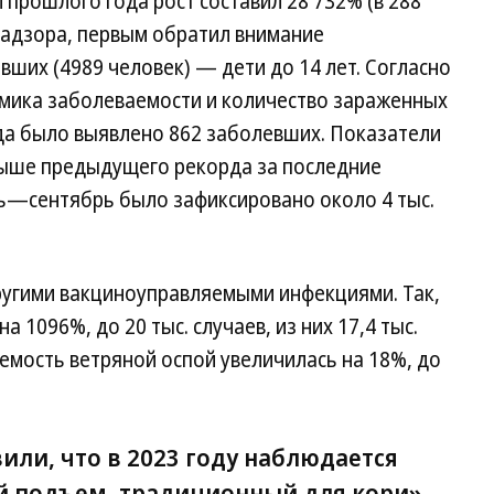
прошлого года рост составил 28 732% (в 288
надзора, первым обратил внимание
ших (4989 человек) — дети до 14 лет. Согласно
мика заболеваемости и количество зараженных
гда было выявлено 862 заболевших. Показатели
выше предыдущего рекорда за последние
арь—сентябрь было зафиксировано около 4 тыс.
ругими вакциноуправляемыми инфекциями. Так,
 1096%, до 20 тыс. случаев, из них 17,4 тыс.
аемость ветряной оспой увеличилась на 18%, до
или, что в 2023 году наблюдается
 подъем, традиционный для кори».