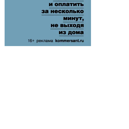
то:
атолий
анов,
ммерсантъ