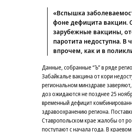
«Вспышка заболеваемос
фоне дефицита вакцин. 
зарубежные вакцины, оте
паротита недоступна. В 
впрочем, как и в поликл
Данные, собранные “Ъ” в ряде регио
Забайкалье вакцина от кори недосту
региональном минздраве заверяют, 
доз ожидаются не позднее 25 нояб
временный дефицит комбинированных
здравоохранению региона. Постав
Ставропольском крае жалобы от ро
поступают с начала года. В краево