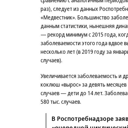
сравнению с аналогичным периодом 
раз), следует из данных Роспотреб
«Медвестник». Большинство заболев
данным статистики, нынешняя дина
— рекорд минимум с 2015 года, ко
заболеваемости этого года вдвое 
несколько лет (в 2019 году за янв
случаев).
Увеличивается заболеваемость и д
коклюш «вырос» за девять месяцев на
случаев — дети до 14 лет. Заболев
580 тыс. случаев.
В Роспотребнадзоре заяв
«очередной циклический