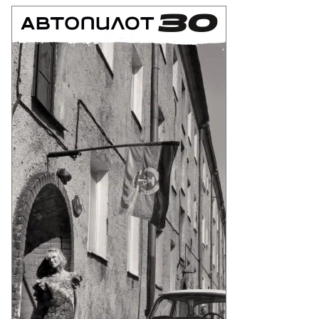
вел
иккарс
то:
есс-
ужба
нистерство
ергетики