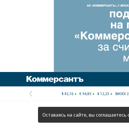
Коммерсантъ
$ 82,16
€ 94,83
¥ 12,23
IMOEX 2
Предыдущая
страница
Оставаясь на сайте, вы соглашаетесь 