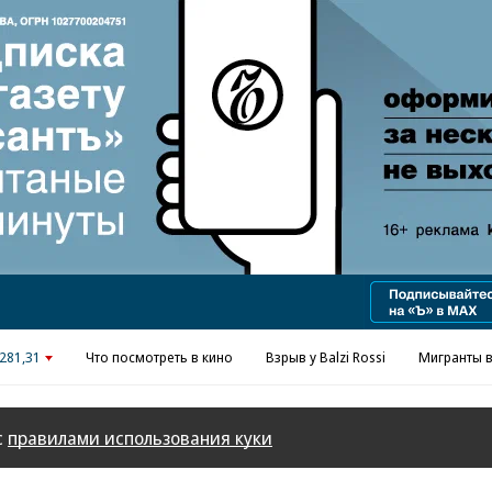
Реклама в «Ъ» www.kommersant.ru/ad
281,31
Что посмотреть в кино
Взрыв у Balzi Rossi
Мигранты в
с
правилами использования куки