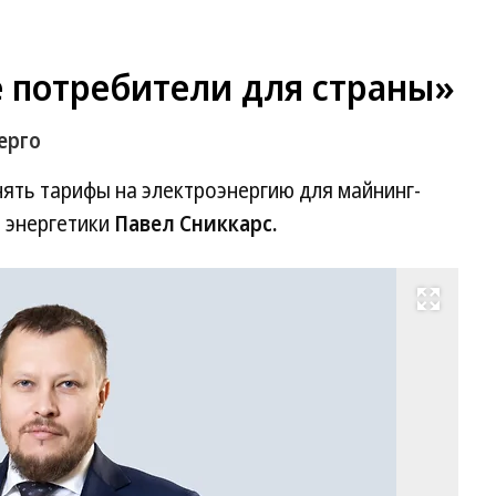
е потребители для страны»
ерго
ять тарифы на электроэнергию для майнинг-
а энергетики
Павел Сниккарс.
Развернуть на весь экран
Па
Сн
Фо
Пр
сл
Ми
эн