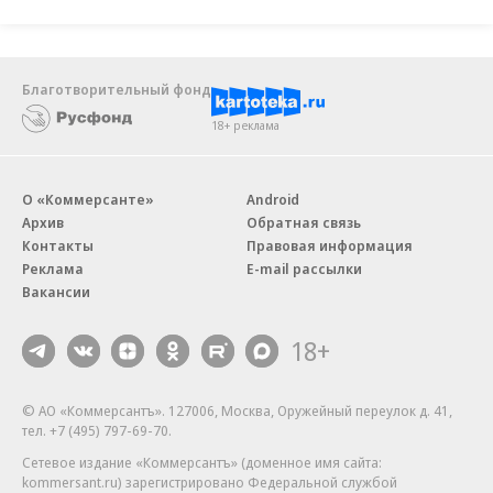
пояснил, что текущие проблемы с экспортом
вызваны ограничениями банковских переводов.
Благотворительный фонд
В «БалалайкерЪ» (выпускает балалайки, колесные
18+ реклама
лиры и музыкальные аксессуары)
производительность выросла на 23–24% за
девять месяцев год к году, мануфактура
О «Коммерсанте»
Android
Архив
Обратная связь
выпустила на начало третьего квартала 2,6 тыс.
Контакты
Правовая информация
единиц инструментов, рассказали в компании.
Реклама
E-mail рассылки
Представитель фабрики рассказал, что часть
Вакансии
механики пришлось заменить на китайскую. Но
18+
главное — компании не хватает
производственных площадей. «Это сильно
© АО «Коммерсантъ». 127006, Москва, Оружейный переулок д. 41,
сковывает, а промышленную ипотеку нам
тел. +7 (495) 797-69-70.
получить не удается»,— говорят в компании.
Сетевое издание «Коммерсантъ» (доменное имя сайта:
kommersant.ru) зарегистрировано Федеральной службой