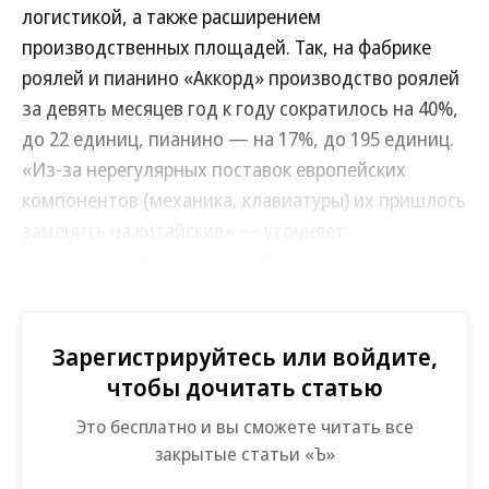
логистикой, а также расширением
производственных площадей. Так, на фабрике
роялей и пианино «Аккорд» производство роялей
за девять месяцев год к году сократилось на 40%,
до 22 единиц, пианино — на 17%, до 195 единиц.
«Из-за нерегулярных поставок европейских
компонентов (механика, клавиатуры) их пришлось
заменить на китайские»,— уточняет
коммерческий директор фабрики «Аккорд»
Екатерина Елисеева. «По материалам — наиболее
важны итальянские лаки, и тут мы постепенно
переходим на других производителей»,—
Зарегистрируйтесь или войдите,
добавила она.
чтобы дочитать статью
Это бесплатно и вы сможете читать все
«Аккорд» планирует воспользоваться
закрытые статьи «Ъ»
господдержкой: локализовать запчасти для