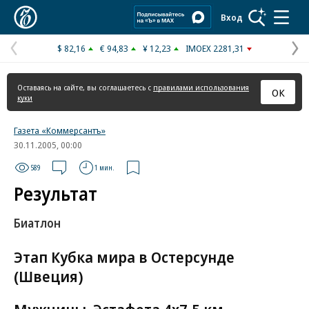
Коммерсантъ
Вход
$ 82,16
€ 94,83
¥ 12,23
IMOEX 2281,31
Предыдущая
С
страница
с
Оставаясь на сайте, вы соглашаетесь с
правилами использования
ОК
куки
Газета «Коммерсантъ»
30.11.2005, 00:00
589
1 мин.
Результат
Биатлон
Этап Кубка мира в Остерсунде
(Швеция)