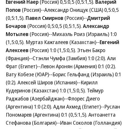
Евгений Наер
(Россия) 0,5:0,5 (0,5:1,5).
Валерий
Попов
(Россия)--Александр Онищук (США) 0,5:0,5
(0,5:1,5).
Павел Смирнов
(Россия)--
Дмитрий
Бочаров
(Россия) 0,5:0,5 (0,5:1,5).
Александр
Мотылев
(Россия)--Михаэль Роиз (Израиль) 1:0
(1,5:0,5). Муртаз Кажгалеев (Казахстан)--
Евгений
Алексеев
(Россия) 1:0 (1,5:0,5). Этьен Бакро
(Франция)--Стэнли Чумфа (Замбия) 1:0 (2:0). Али
Фрат (Египет)--Левон Аронян (Армения) 0:1 (0:2).
Вату Кобезе (ЮАР)--Борис Гельфанд (Израиль) 0:1
(0:2). Алексей Широв (Испания)--Кирилл
Кудеринов (Казахстан) 1:0 (1,5:0,5). Теймур
Раджабов (Азербайджан)--Флорес Диего
(Аргентина) 1:0 (2:0). Адли Ахмед (Египет)--Руслан
Пономарев (Аргентина) 0:1 (0,5:1,5). Антоанетта
Стефанова (Болгария)--Иван Соколов (Голландия)