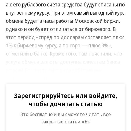
а с его рублевого счета средства будут списаны по
внутреннему курсу. При этом самый выгодный курс
обмена будет в часы работы Московской биржи,
однако и он будет отличаться от биржевого. В
этот период «спред по долларам составляет плюс
1% к биржевому курсу, а по евро — плюс 3%»,
отметили в банке. Кроме того, там пояснили, что
услуга обмена валюты доступна клиентам банка
по всей России только в его собственных
банкоматах, которые выдают доллары и евро,
доля которых на сегодняшний момент составляет
около 20% от всей сети.
Зарегистрируйтесь или войдите,
чтобы дочитать статью
Как рассказал источник “Ъ” на банковском рынке, в
Это бесплатно и вы сможете читать все
ближайшее время еще один крупный банк
закрытые статьи «Ъ»
планирует предоставить аналогичную услугу. «В