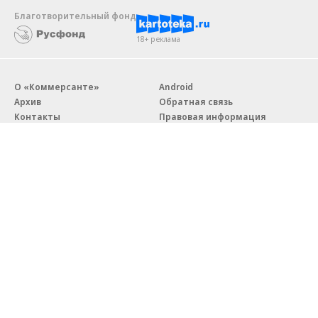
Благотворительный фонд
18+ реклама
О «Коммерсанте»
Android
Архив
Обратная связь
Контакты
Правовая информация
Реклама
E-mail рассылки
Вакансии
18+
© АО «Коммерсантъ». 127006, Москва, Оружейный переулок д. 41,
тел. +7 (495) 797-69-70.
Сетевое издание «Коммерсантъ» (доменное имя сайта:
kommersant.ru) зарегистрировано Федеральной службой
по надзору в сфере связи, информационных технологий и массовых
коммуникаций (Роскомнадзор), регистрационный номер и дата
принятия решения о регистрации: серия
Эл № ФС77-76922