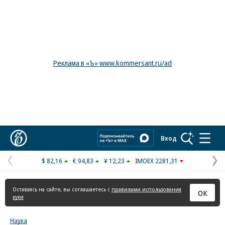
Реклама в «Ъ» www.kommersant.ru/ad
Коммерсантъ
Вход
$ 82,16
€ 94,83
¥ 12,23
IMOEX 2281,31
Предыдущая
С
страница
с
Оставаясь на сайте, вы соглашаетесь с
правилами использования
ОК
куки
Наука