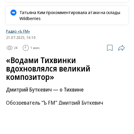
Татьяна Ким прокомментировала атаки на склады
Wildberries
Радио «Ъ FM»
21.07.2025, 16:10
2K
1 мин.
«Водами Тихвинки
вдохновлялся великий
композитор»
Дмитрий Буткевич — о Тихвине
Обозреватель “Ъ FM” Дмитрий Буткевич
рассказывает о городе, который был выбран
столицей «Серебряного ожерелья России» в этом
году.