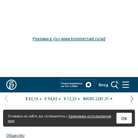
Реклама в «Ъ» www.kommersant.ru/ad
Коммерсантъ
Вход
$ 82,16
€ 94,83
¥ 12,23
IMOEX 2281,31
Предыдущая
С
страница
с
Оставаясь на сайте, вы соглашаетесь с
правилами использования
ОК
куки
Общество