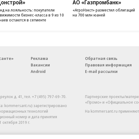
онстрой»
АО «Газпромбанк»
нд на лояльность: покупатели
«АгроНэкст» разместил облигаций
вижимости бизнес-класса в 9 из 10
на 700 млн юаней
чаев остаются в сегменте
санте»
Реклама
Обратная связь
Вакансии
Правовая информация
Android
E-mail рассылки
реулок д. 41,
тел. +7 (495) 797-69-70.
Партнерские проекты/матери
«Промо» и «Официальное со
а: kommersant.ru) зарегистрировано
нформационных технологий
На kommersant.ru применяют
ционный номер и дата принятия
1 октября 2019 г.