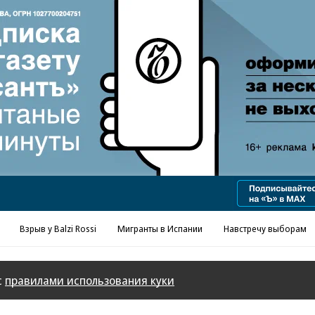
Реклама в «Ъ» www.kommersant.ru/ad
Взрыв у Balzi Rossi
Мигранты в Испании
Навстречу выборам
с
правилами использования куки