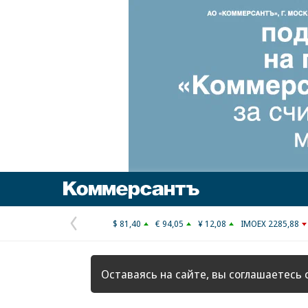
Коммерсантъ
$ 81,40
€ 94,05
¥ 12,08
IMOEX 2285,88
Предыдущая
страница
Оставаясь на сайте, вы соглашаетесь 