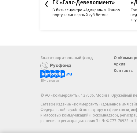
ГК «Галс-Девелопмент»
«Д
В бизнес-центре «Адмирал» в Южном
Тре
порту залит первый куб бетона
нед
слу
Благотворительный фонд
О «Коммер
Архив
Контакты
18+ реклама
© АО «Коммерсантъ». 127006, Москва, Оружейный пе
Сетевое издание «Коммерсантъ» (доменное имя сайт
Федеральной службой по надзору в сфере связи, и
и массовых коммуникаций (Роскомнадзор), регистра
решения о регистрации: серия
Эл № ФС77-76922
от 1