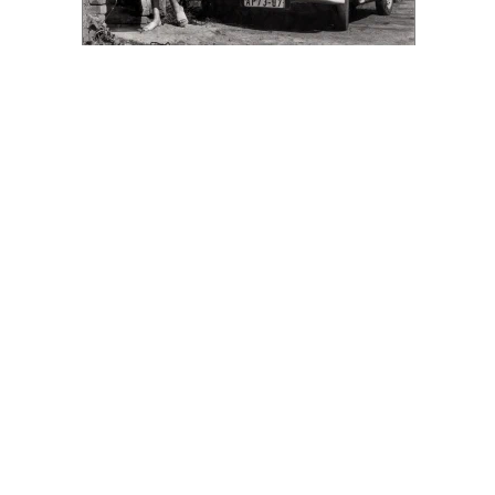
Новости компаний
Все
06.08.2026
06.08.2026
ГК «Галс-Девелопмент»
«Донстрой»
В бизнес-центре «Адмирал» в
Тренд на лояльность: покупат
Южном порту залит первый куб
недвижимости бизнес-класса в
бетона
из 10 случаев остаются
в сегменте