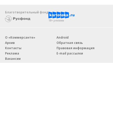
Благотворительный фонд
18+ реклама
О «Коммерсанте»
Android
Архив
Обратная связь
Контакты
Правовая информация
Реклама
E-mail рассылки
Вакансии
18+
© АО «Коммерсантъ». 127006, Москва, Оружейный переулок д. 41,
тел. +7 (495) 797-69-70.
Сетевое издание «Коммерсантъ» (доменное имя сайта:
kommersant.ru) зарегистрировано Федеральной службой
по надзору в сфере связи, информационных технологий и массовых
коммуникаций (Роскомнадзор), регистрационный номер и дата