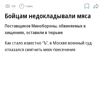
12K
3 мин.
Бойцам недокладывали мяса
Поставщиков Минобороны, обвиняемых в
хищениях, оставили в тюрьме
Как стало известно “Ъ”, в Москве военный суд
отказался смягчить меру пресечения
коммерческому директору компании
«Нармяспром» Дмитрию Вислобокову. Он
является одним из фигурантов уголовного дела о
поставках сотен тонн некачественных консервов
для участвующих в СВО подразделений
Минобороны. По версии следствия, группа, в
которую входили бывший начальник
продовольственного управления военного