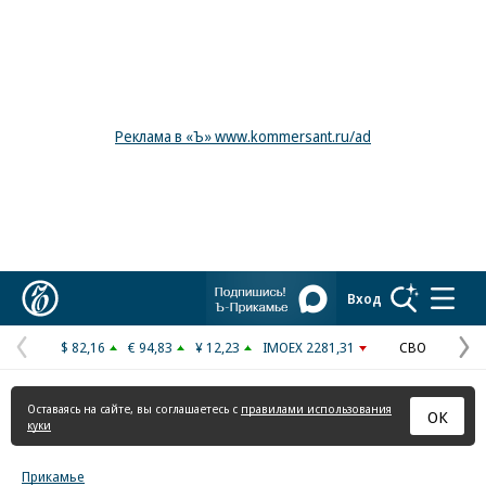
Реклама в «Ъ» www.kommersant.ru/ad
Коммерсантъ
Вход
$ 82,16
€ 94,83
¥ 12,23
IMOEX 2281,31
СВО
Предыдущая
С
страница
с
Оставаясь на сайте, вы соглашаетесь с
правилами использования
ОК
куки
Прикамье