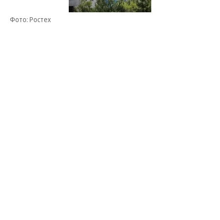
Фото: Ростех
Инициатором проекта выступило рыбинское
предприятие «ОДК-Сатурн», входящее в ОДК
Ростеха и запустившее в июне этого года
серийное производство двигателей ПД-8. Автор
мурала — московский граффити-художник Антон
Кошак.
«Изображение двигателя на фасаде жилого дома
символизирует связь предприятия и города, чья
история неразрывно связана с моторостроением»,
— отметили в ОДК.
Мурал создают на доме, расположенном на улице
Фурманова, неподалеку от предприятия. Как