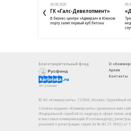
06.08.2026
06.
ГК «Галс-Девелопмент»
«Д
В бизнес-центре «Адмирал» в Южном
Тре
порту залит первый куб бетона
нед
слу
Благотворительный фонд
О «Коммер
Архив
Контакты
18+ реклама
© АО «Коммерсантъ». 127006, Москва, Оружейный пе
Сетевое издание «Коммерсантъ» (доменное имя сайт
Федеральной службой по надзору в сфере связи, и
и массовых коммуникаций (Роскомнадзор), регистра
решения о регистрации: серия
Эл № ФС77-76922
от 1