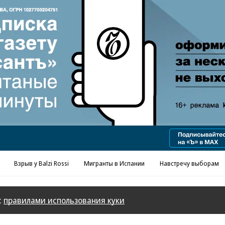
Реклама в «Ъ» www.kommersant.ru/ad
Взрыв у Balzi Rossi
Мигранты в Испании
Навстречу выборам
с
правилами использования куки