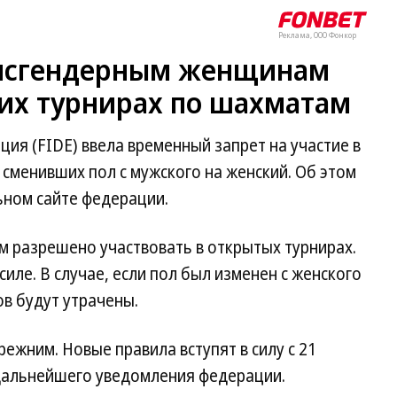
Реклама, ООО Фонкор
ансгендерным женщинам
ких турнирах по шахматам
я (FIDE) ввела временный запрет на участие в
сменивших пол с мужского на женский. Об этом
ном сайте федерации.
 разрешено участвовать в открытых турнирах.
силе. В случае, если пол был изменен с женского
ов будут утрачены.
режним. Новые правила вступят в силу с 21
 дальнейшего уведомления федерации.