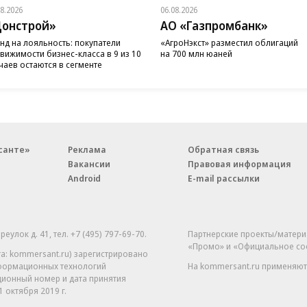
08.2026
06.08.2026
онстрой»
АО «Газпромбанк»
нд на лояльность: покупатели
«АгроНэкст» разместил облигаций
вижимости бизнес-класса в 9 из 10
на 700 млн юаней
чаев остаются в сегменте
санте»
Реклама
Обратная связь
Вакансии
Правовая информация
Android
E-mail рассылки
реулок д. 41,
тел. +7 (495) 797-69-70.
Партнерские проекты/матери
«Промо» и «Официальное со
а: kommersant.ru) зарегистрировано
нформационных технологий
На kommersant.ru применяют
ционный номер и дата принятия
1 октября 2019 г.