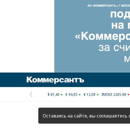
Коммерсантъ
$ 81,40
€ 94,05
¥ 12,08
IMOEX 2285,88
Предыдущая
страница
Оставаясь на сайте, вы соглашаетесь 