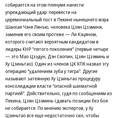
собирается на этом пленуме нанести
упреждающий удар: перевести на
церемониальный пост в Пекине нынешнего мэра
Шанхая Чэня Лянъю, человека Цзян Цзэминя,
заменив его своим протеже — Ли Кэцяном,
которого считают вероятным кандидатом в
лидеры КНР "пятого поколения" (первые четыре
— это Мао Цзэдун, Дэн Сяопин, Цзян Цзэминь и
Ху Цзиньтао). Один из членов ЦК КПК назвал эту
операцию "удалением зуба у тигра". Другие
называют затеянную Ху Цзиньтао процедуру
консолидации власти "опасной шахматной
партией". Действительно, судя по сообщениям из
Пекина, Цзян Цзэминь сдавать позиции без боя
не собирается. По мнению экспертов, у Ху
Цзиньтао все еще недостаточно сил, чтобы