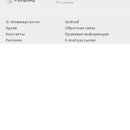
18+ реклама
О «Коммерсанте»
Android
Архив
Обратная связь
Контакты
Правовая информация
Реклама
E-mail рассылки
Вакансии
18+
© АО «Коммерсантъ». 127006, Москва, Оружейный переулок д. 41,
тел. +7 (495) 797-69-70.
Сетевое издание «Коммерсантъ» (доменное имя сайта:
kommersant.ru) зарегистрировано Федеральной службой
по надзору в сфере связи, информационных технологий и массовых
коммуникаций (Роскомнадзор), регистрационный номер и дата
принятия решения о регистрации: серия
Эл № ФС77-76922
от 11 октября 2019 г.
Партнерские проекты/материалы, новости компаний, материалы