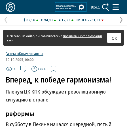
Коммерсантъ
Вход
$ 82,16
€ 94,83
¥ 12,23
IMOEX 2281,31
Предыдущая
С
страница
с
Оставаясь на сайте, вы соглашаетесь с
правилами использования
ОК
куки
Газета «Коммерсантъ»
10.10.2005, 00:00
1K
4 мин.
Вперед, к победе гармонизма!
Пленум ЦК КПК обсуждает революционную
ситуацию в стране
реформы
В субботу в Пекине начался очередной, пятый