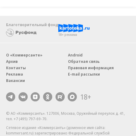
Основатель «Шефмаркета» Сергей Ашин
говорит, что спрос на бюджетное меню у
Благотворительный фонд
компании также растет. Но, отмечает он,
18+ реклама
сегмент доставки готовых рационов
питания и продуктовых наборов в целом
настроен на регулярного потребителя,
О «Коммерсанте»
Android
Архив
которого в нестабильное время стало
Обратная связь
Контакты
Правовая информация
сложнее удержать.
Реклама
E-mail рассылки
Вакансии
Участникам рынка приходится предпринимать
много усилий, чтобы не допустить снижения
18+
выручки, говорит господин Ашин. Основатель
Performance Group Артур Зеленый рассчитывает,
© АО «Коммерсантъ». 127006, Москва, Оружейный переулок д. 41,
тел. +7 (495) 797-69-70.
что во втором полугодии спрос поддержит запуск
бюджетной линейки, что позволит привлечь
Сетевое издание «Коммерсантъ» (доменное имя сайта:
kommersant.ru) зарегистрировано Федеральной службой