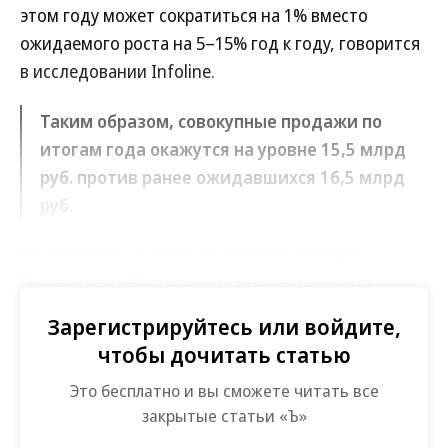
этом году может сократиться на 1% вместо
ожидаемого роста на 5–15% год к году, говорится
в исследовании Infoline.
Таким образом, совокупные продажи по
итогам года окажутся на уровне 15,5 млрд
руб. против ранее ожидавшихся 16,5 млрд
руб.
Гендиректор «Infoline-Аналитики» Михаил
Бурмистров объясняет ухудшение прогноза
фокусом игроков на развитие бюджетных линеек.
Зарегистрируйтесь или войдите,
Performance Group (Performance Food, Level
чтобы дочитать статью
Kitchen, My Food) в июне 2023 года запустила
Это бесплатно и вы сможете читать все
подобную линейку по цене от 9,9 тыс. руб. в месяц.
закрытые статьи «Ъ»
А в 2022 году компания Grow Food начала