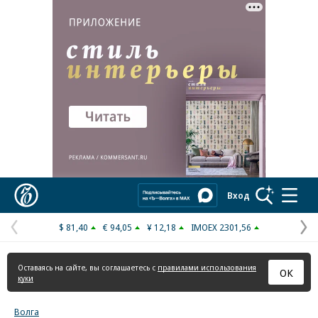
Реклама в «Ъ» www.kommersant.ru/ad
Коммерсантъ
Вход
$ 81,40
€ 94,05
¥ 12,18
IMOEX 2301,56
Предыдущая
С
страница
с
Оставаясь на сайте, вы соглашаетесь с
правилами использования
ОК
куки
Волга