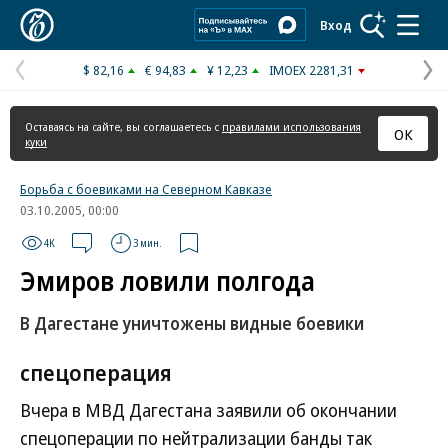
Коммерсантъ
Вход
$ 82,16
€ 94,83
¥ 12,23
IMOEX 2281,31
Предыдущая
С
страница
с
Оставаясь на сайте, вы соглашаетесь с
правилами использования
ОК
куки
Борьба с боевиками на Северном Кавказе
03.10.2005, 00:00
4K
3 мин.
Эмиров ловили полгода
В Дагестане уничтожены видные боевики
спецоперация
Вчера в МВД Дагестана заявили об окончании
спецоперации по нейтрализации банды так