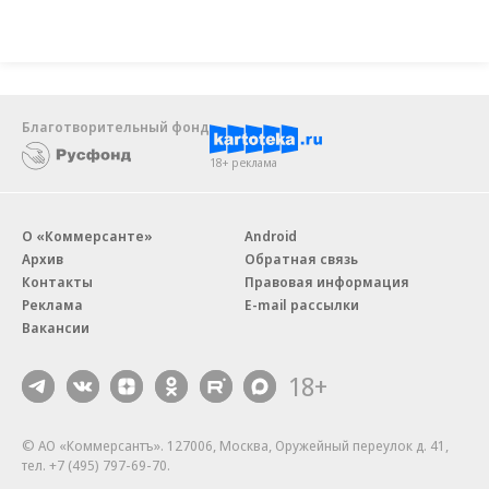
Новости компаний
Все
07.08.2026
07.08.2026
STONE
ПАО ДОМ.РФ
Бизнес-центр STONE Римская
В ДОМ.РФ рассказали, как
возведен в полную высоту
крупным компаниям эффектив
реализовывать ESG-стратегию
Благотворительный фонд
18+ реклама
О «Коммерсанте»
Android