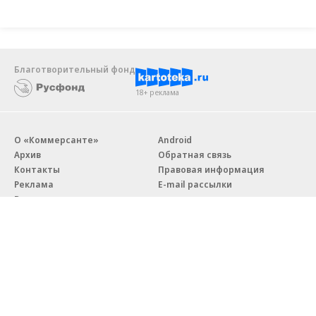
Благотворительный фонд
18+ реклама
О «Коммерсанте»
Android
Архив
Обратная связь
Контакты
Правовая информация
Реклама
E-mail рассылки
Вакансии
18+
© АО «Коммерсантъ». 127006, Москва, Оружейный переулок д. 41,
тел. +7 (495) 797-69-70.
Сетевое издание «Коммерсантъ» (доменное имя сайта: