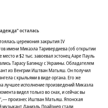
Надежда" осталась
тоялась церемония закрытия IV
ов имени Микаэла Таривердиева (об открытии
ье место и $2 тыс. завоевал эстонец Ааре Пауль
тались Тарасу Багинцу с Украины. Обладателем
кант из Венгрии Иштван Матьяш. Он получил
ангела с крыльями в виде органа. Его же
за лучшее исполнение произведений Микаэла
момента видел только во снах, и сейчас вы
",— произнес Иштван Матьяш. Японская
й музыкант Даниэль Прайзнер стали