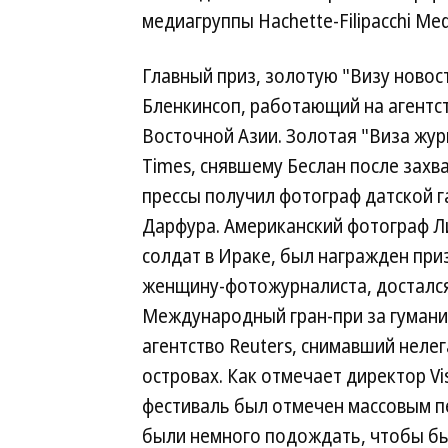
медиагруппы Hachette-Filipacchi Med
Главный приз, золотую "Визу новос
Бленкинсоп, работающий на агентст
Восточной Азии. Золотая "Виза жур
Times, снявшему Беслан после зах
прессы получил фотограф датской га
Дарфура. Американский фотограф Л
солдат в Ираке, был награжден при
женщину-фотожурналиста, достался
Международный гран-при за гумани
агентство Reuters, снимавший неле
островах. Как отмечает директор Vis
фестиваль был отмечен массовым 
были немного подождать, чтобы бы