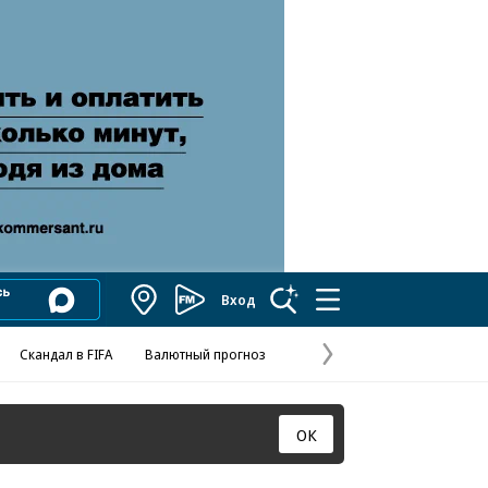
Вход
Коммерсантъ
FM
Скандал в FIFA
Валютный прогноз
Названия опе
Колесников
«Деньги»
Следующая
страница
ОК