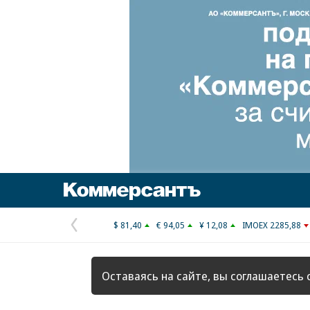
Коммерсантъ
$ 81,40
€ 94,05
¥ 12,08
IMOEX 2285,88
Предыдущая
страница
Оставаясь на сайте, вы соглашаетесь 