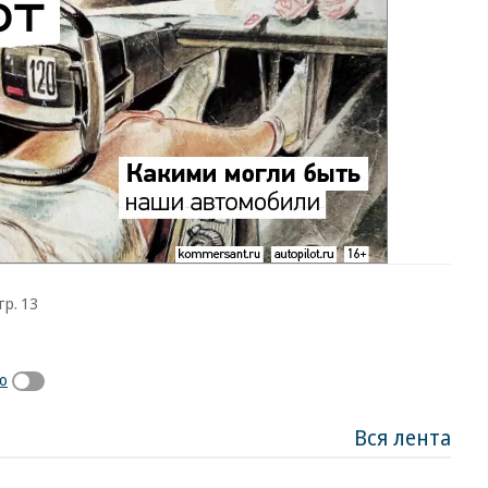
тр. 13
о
Вся лента