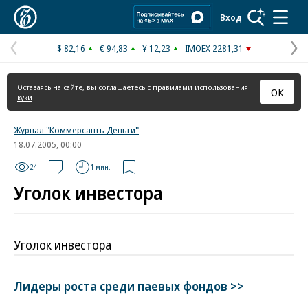
Коммерсантъ
Вход
$ 82,16
€ 94,83
¥ 12,23
IMOEX 2281,31
Предыдущая
С
страница
с
Оставаясь на сайте, вы соглашаетесь с
правилами использования
ОК
куки
Журнал "Коммерсантъ Деньги"
18.07.2005, 00:00
24
1 мин.
Уголок инвестора
Уголок инвестора
Лидеры роста среди паевых фондов >>