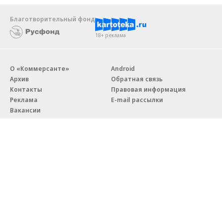
Благотворительный фонд
18+ реклама
О «Коммерсанте»
Android
Архив
Обратная связь
Контакты
Правовая информация
Реклама
E-mail рассылки
Вакансии
18+
© АО «Коммерсантъ». 127006, Москва, Оружейный переулок д. 41,
тел. +7 (495) 797-69-70.
Сетевое издание «Коммерсантъ» (доменное имя сайта:
kommersant.ru) зарегистрировано Федеральной службой
по надзору в сфере связи, информационных технологий и массовых
коммуникаций (Роскомнадзор), регистрационный номер и дата